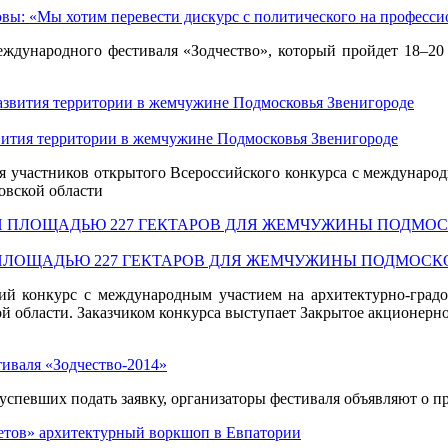
вы: «Мы хотим перевести дискурс с политического на професс
ждународного фестиваля «Зодчество», который пройдет 18–20 
звития территории в жемчужине Подмосковья Звенигороде
для участников открытого Всероссийского конкурса с междунар
овской области
ПЛОЩАДЬЮ 227 ГЕКТАРОВ ДЛЯ ЖЕМЧУЖИНЫ ПОДМОСКО
ий конкурс с международным участием на архитектурно-град
ой области. Заказчиком конкурса выступает Закрытое акционерн
тиваля «Зодчество-2014»
певших подать заявку, организаторы фестиваля объявляют о про