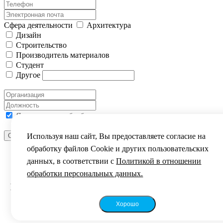
Сфера деятельности
Архитектура
Дизайн
Строительство
Производитель материалов
Студент
Другое
Я согласен на обработку моих персональных данных
Используя наш сайт, Вы предоставляете согласие на
Отправить сообщение
ВЫ УСПЕШНО ЗАРЕГИСТРИРОВАНЫ
обработку файлов Сookie и других пользовательских
данных, в соответствии с
Политикой в отношении
обработки персональных данных.
Уважаемый посетитель!
Благодарим за интерес к фестивалю „Зодчество
2024“.
Хорошо
До встречи на фестивале!