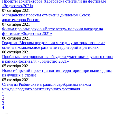
Проекты архитекторов Хабаровска отметили на фестивале
«Зодчество-2021»
07 октября
2021
Магаданские проекты отмечены дипломом Союза
архитекторов России
07 октября
2021
Фильм про самарскую «Вертолетку» получил награду на
фестивале «Зодчество 2021»
06 октября
2021
Градплан Москвы представил методику, которая позволит
оценить комплексное развитие территорий в регионах
06 октября
2021
Проблемы центрирования обсудили участники круглого стола
в рамках фестиваля «Зодчество-2021»
05 октября
2021
Новосибирский проект развития территории признали одним
из лучших в стране
05 октября
2021
Стенд из Рыбинска наградили серебряным знаком
международного архитектурного фестиваля
1
2
3
4
...