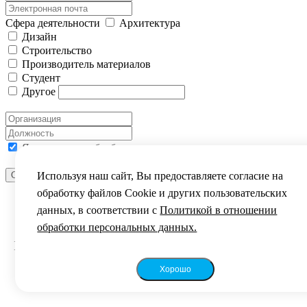
Сфера деятельности
Архитектура
Дизайн
Строительство
Производитель материалов
Студент
Другое
Я согласен на обработку моих персональных данных
Отправить сообщение
Используя наш сайт, Вы предоставляете согласие на
ВЫ УСПЕШНО ЗАРЕГИСТРИРОВАНЫ
обработку файлов Сookie и других пользовательских
данных, в соответствии с
Политикой в отношении
Уважаемый посетитель!
обработки персональных данных.
Благодарим за интерес к фестивалю „Зодчество
2024“.
Хорошо
До встречи на фестивале!